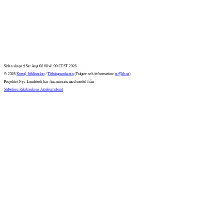
Sidan skapad Sat Aug 08 08:41:09 CEST 2026
© 2026
Kungl. biblioteket
/
Tidningsenheten
(Frågor och information:
te@kb.se
)
Projektet Nya Lundstedt har finansierats med medel från
Stiftelsen Riksbankens Jubileumsfond