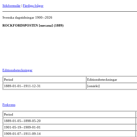
Sökformulär
|
Färdiga frågor
Svenska dagstidningar 1900--2026
ROCKFORDSPOSTEN [suecana] (1889)
Editionsbeteckningar
Period
Editionsbeteckningar
1889-01-01--1911-12-31
[omärkt]
Frekvens
Period
1889-01-05--1898-05-20
1901-05-19--1909-01-01
1909-01-07--1911-09-14