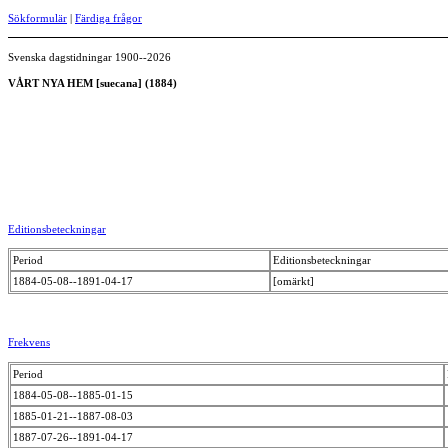
Sökformulär
|
Färdiga frågor
Svenska dagstidningar 1900--2026
VÅRT NYA HEM [suecana] (1884)
Editionsbeteckningar
Period
Editionsbeteckningar
1884-05-08--1891-04-17
[omärkt]
Frekvens
Period
1884-05-08--1885-01-15
1885-01-21--1887-08-03
1887-07-26--1891-04-17