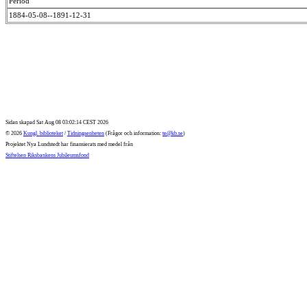
Period
1884-05-08--1891-12-31
Sidan skapad Sat Aug 08 03:02:14 CEST 2026
© 2026
Kungl. biblioteket
/
Tidningsenheten
(Frågor och information:
te@kb.se
)
Projektet Nya Lundstedt har finansierats med medel från
Stiftelsen Riksbankens Jubileumsfond