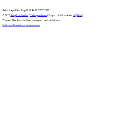
Sidan skapad Sun Aug 09 11:44:16 CEST 2026
© 2026
Kungl. biblioteket
/
Tidningsenheten
(Frågor och information:
te@kb.se
)
Projektet Nya Lundstedt har finansierats med medel från
Stiftelsen Riksbankens Jubileumsfond