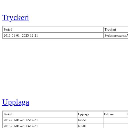
Tryckeri
Period
Tryckeri
2013-01-01--2023-12-21
Sydostpressarna
Upplaga
Period
Upplaga
Edition
2012-01-01--2012-12-31
62550
2013-01-01--2013-12-31
60500