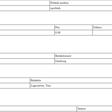
Politisk tendens
opolitisk
Pris
Edition
0.00
Redaktionsort
Göteborg
Redaktör
Lagerström, Tina
Satsyta