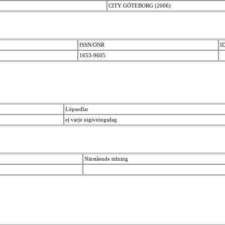
CITY GÖTEBORG (2006)
ISSN/ONR
I
1653-9605
Löpsedlar
ej varje utgivningsdag
Närstående tidning