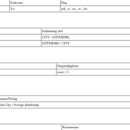
Frekvens
Dag
5/v
må , ti , on , to , fre
Fullständig titel
CITY / GÖTEBORG
GÖTEBORG / CITY
Färgmöjligheter
svart + 3
snamn/Förlag
lm City i Sverige aktiebolag
Kommentar