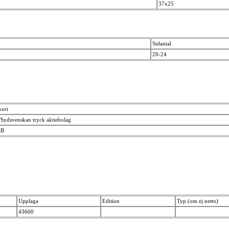
37x25
Sidantal
20-24
keri
/Sydsvenskan tryck aktiebolag
AB
Upplaga
Edition
Typ (om ej netto)
43600