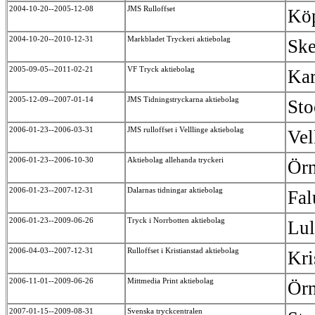
2004-10-20--2005-12-08
JMS Rulloffset
Kö
2004-10-20--2010-12-31
Markbladet Tryckeri aktiebolag
Sk
2005-09-05--2011-02-21
VF Tryck aktiebolag
Kar
2005-12-09--2007-01-14
JMS Tidningstryckarna aktiebolag
St
2006-01-23--2006-03-31
JMS rulloffset i Velllinge aktiebolag
Vel
2006-01-23--2006-10-30
Aktiebolag allehanda tryckeri
Örn
2006-01-23--2007-12-31
Dalarnas tidningar aktiebolag
Fa
2006-01-23--2009-06-26
Tryck i Norrbotten aktiebolag
Lu
2006-04-03--2007-12-31
Rulloffset i Kristianstad aktiebolag
Kri
2006-11-01--2009-06-26
Mittmedia Print aktiebolag
Ör
2007-01-15--2009-08-31
Svenska tryckcentralen