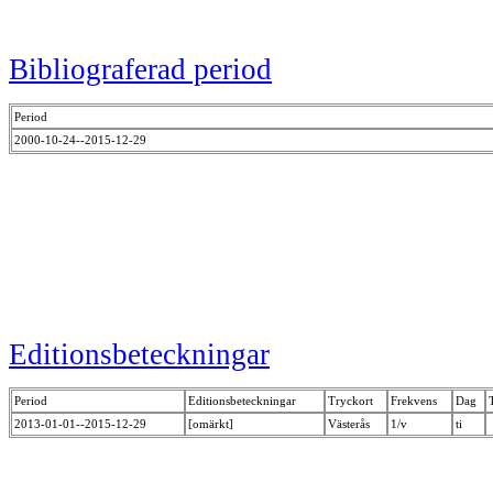
Bibliograferad period
Period
2000-10-24--2015-12-29
Editionsbeteckningar
Period
Editionsbeteckningar
Tryckort
Frekvens
Dag
2013-01-01--2015-12-29
[omärkt]
Västerås
1/v
ti