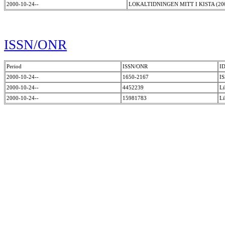
2000-10-24--
LOKALTIDNINGEN MITT I KISTA (20
ISSN/ONR
Period
ISSN/ONR
ID
2000-10-24--
1650-2167
I
2000-10-24--
4452239
Li
2000-10-24--
15981783
Li