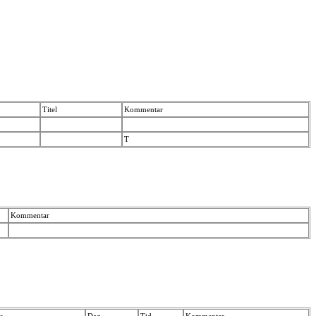
Titel
Kommentar
T
Kommentar
s
Dag
Tid
Kommentar