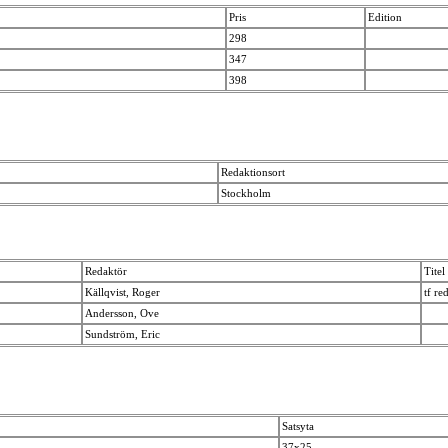
Pris
Edition
298
347
398
Redaktionsort
Stockholm
Redaktör
Titel
Källqvist, Roger
tf re
Andersson, Ove
Sundström, Eric
Satsyta
37x25