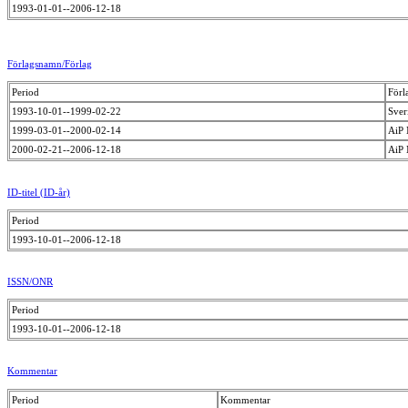
1993-01-01--2006-12-18
Förlagsnamn/Förlag
Period
Förl
1993-10-01--1999-02-22
Sver
1999-03-01--2000-02-14
AiP
2000-02-21--2006-12-18
AiP 
ID-titel (ID-år)
Period
1993-10-01--2006-12-18
ISSN/ONR
Period
1993-10-01--2006-12-18
Kommentar
Period
Kommentar