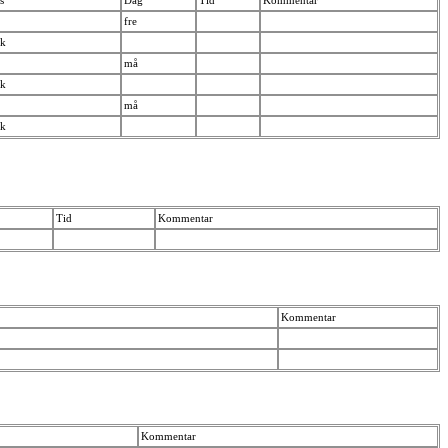
fre
isk
må
isk
må
isk
Tid
Kommentar
Kommentar
Kommentar