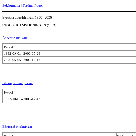
Sökformulär
|
Färdiga frågor
Svenska dagstidningar 1900--2026
STOCKHOLMSTIDNINGEN (1993)
Ansvarig utgivare
Period
1992-09-01--2006-05-29
2006-06-05--2006-12-18
Bibliograferad period
Period
1993-10-01--2006-12-18
Editionsbeteckningar
Period
Editionsbete