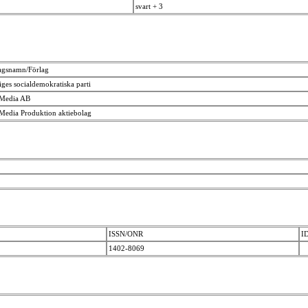
svart + 3
agsnamn/Förlag
iges socialdemokratiska parti
 Media AB
Media Produktion aktiebolag
ISSN/ONR
I
1402-8069