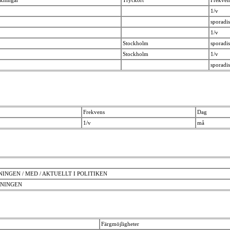
1/v
sporad
1/v
Stockholm
sporad
Stockholm
1/v
sporad
Frekvens
Dag
1/v
må
NGEN / MED / AKTUELLT I POLITIKEN
DNINGEN
Färgmöjligheter