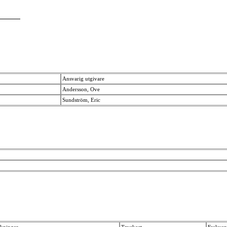
Ansvarig utgivare
Andersson, Ove
Sundström, Eric
ckningar
Tryckort
Frekven