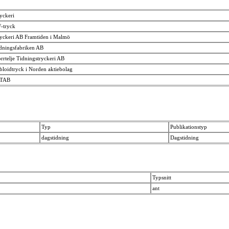
yckeri
-tryck
yckeri AB Framtiden i Malmö
dningsfabriken AB
rrtelje Tidningstryckeri AB
bloidtryck i Norden aktiebolag
-TAB
Typ
Publikationstyp
dagstidning
Dagstidning
Typsnitt
ant