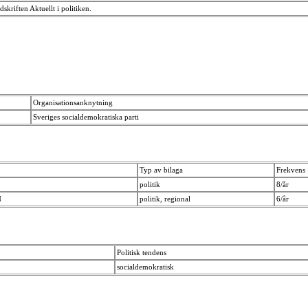
skriften Aktuellt i politiken.
Organisationsanknytning
Sveriges socialdemokratiska parti
Typ av bilaga
Frekvens
politik
8/år
N
politik, regional
6/år
Politisk tendens
socialdemokratisk