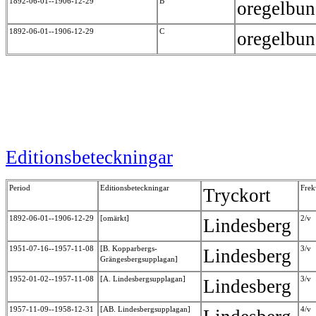
1892-06-01--1906-12-29
B
oregelbu
1892-06-01--1906-12-29
C
oregelbu
Editionsbeteckningar
Period
Editionsbeteckningar
Frek
Tryckort
1892-06-01--1906-12-29
[omärkt]
2/v
Lindesberg
1951-07-16--1957-11-08
[B. Kopparbergs-
3/v
Lindesberg
Grängesbergsupplagan]
1952-01-02--1957-11-08
[A. Lindesbergsupplagan]
3/v
Lindesberg
1957-11-09--1958-12-31
[AB. Lindesbergsupplagan]
4/v