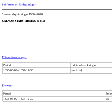
Sökformulär
|
Färdiga frågor
Svenska dagstidningar 1900--2026
CALMAR STADS TIDNING (1835)
Editionsbeteckningar
Period
Editionsbeteckningar
1835-05-09--1837-12-30
[omärkt]
Frekvens
Period
Frek
1835-05-09--1837-12-30
2/v