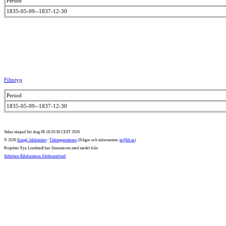
Period
1835-05-09--1837-12-30
Filmtyp
Period
1835-05-09--1837-12-30
Sidan skapad Sat Aug 08 18:20:36 CEST 2026
© 2026
Kungl. biblioteket
/
Tidningsenheten
(Frågor och information:
te@kb.se
)
Projektet Nya Lundstedt har finansierats med medel från
Stiftelsen Riksbankens Jubileumsfond