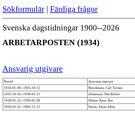
Sökformulär
|
Färdiga frågor
Svenska dagstidningar 1900--2026
ARBETARPOSTEN (1934)
Ansvarig utgivare
Period
Ansvarig utgivare
1934-01-08--1935-10-15
Henriksson, Carl Torsten
1935-10-16--1938-01-21
Johansson, Nils Robert
1938-01-22--1939-03-30
Olsson, Knut Åke
1939-03-31--1960-12-15
Ström, Johan Albin