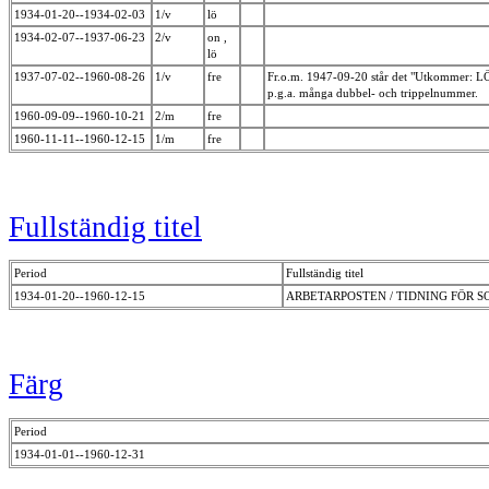
1934-01-20--1934-02-03
1/v
lö
1934-02-07--1937-06-23
2/v
on ,
lö
1937-07-02--1960-08-26
1/v
fre
Fr.o.m. 1947-09-20 står det "Utkommer: LÖ
p.g.a. många dubbel- och trippelnummer.
1960-09-09--1960-10-21
2/m
fre
1960-11-11--1960-12-15
1/m
fre
Fullständig titel
Period
Fullständig titel
1934-01-20--1960-12-15
ARBETARPOSTEN / TIDNING FÖR S
Färg
Period
1934-01-01--1960-12-31