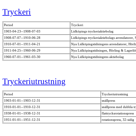
Tryckeri
Period
Tryckeri
1903-04-23--1908-07-03
Lidköpings tryckeriaktiebolag
1908-07-07--1910-06-28
Lidköpings tryckeriaktiebolags arrendatorer,
1910-07-01--1911-04-21
Nya Lidköpingstidningens arrendatorer, Hörl
1911-04-25--1960-06-29
Nya Lidköpingstidningen, Hörling & Lagerlö
1960-07-01--1961-03-30
Nya Lidköpingstidningens aktiebolag
Tryckeriutrustning
Period
Tryckeriutrustning
1903-01-01--1903-12-31
snällpress
1910-01-01--1910-12-31
snällpress med dubbla t
1938-01-01--1938-12-31
flattrycksrotationspress
1951-01-01--1951-12-31
rotationspress, 32-sidig