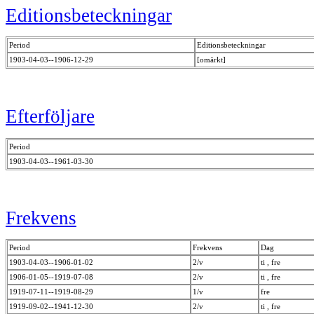
Editionsbeteckningar
Period
Editionsbeteckningar
1903-04-03--1906-12-29
[omärkt]
Efterföljare
Period
1903-04-03--1961-03-30
Frekvens
Period
Frekvens
Dag
1903-04-03--1906-01-02
2/v
ti , fre
1906-01-05--1919-07-08
2/v
ti , fre
1919-07-11--1919-08-29
1/v
fre
1919-09-02--1941-12-30
2/v
ti , fre