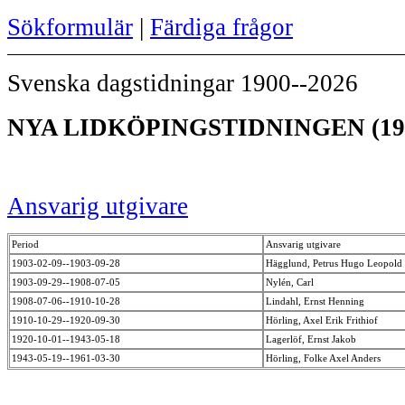
Sökformulär
|
Färdiga frågor
Svenska dagstidningar 1900--2026
NYA LIDKÖPINGSTIDNINGEN (19
Ansvarig utgivare
Period
Ansvarig utgivare
1903-02-09--1903-09-28
Hägglund, Petrus Hugo Leopold
1903-09-29--1908-07-05
Nylén, Carl
1908-07-06--1910-10-28
Lindahl, Ernst Henning
1910-10-29--1920-09-30
Hörling, Axel Erik Frithiof
1920-10-01--1943-05-18
Lagerlöf, Ernst Jakob
1943-05-19--1961-03-30
Hörling, Folke Axel Anders