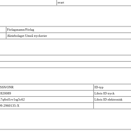
svart
Förlagsnamn/Förlag
Aktiebolaget Umeå tryckerier
ISSN/ONR
ID-typ
2820089
Libris ID tryck
x7q6rd1rv1sg5c62
Libris ID elektronisk
99-2960135-X