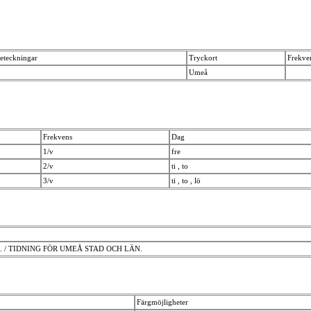
beteckningar
Tryckort
Frekve
Umeå
Frekvens
Dag
1/v
fre
2/v
ti , to
3/v
ti , to , lö
 / TIDNING FÖR UMEÅ STAD OCH LÄN.
Färgmöjligheter