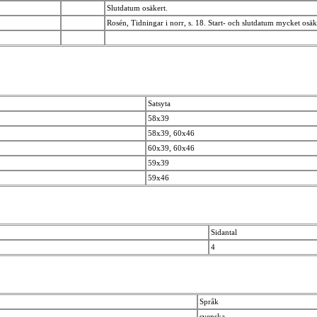
Slutdatum osäkert.
Rosén, Tidningar i norr, s. 18. Start- och slutdatum mycket osä
Satsyta
58x39
58x39, 60x46
60x39, 60x46
59x39
59x46
Sidantal
4
Språk
svenska