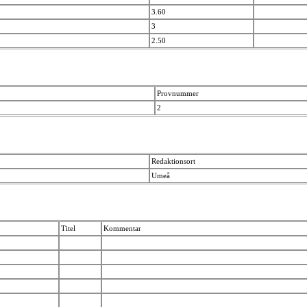
3.60
3
2.50
Provnummer
2
Redaktionsort
Umeå
Titel
Kommentar