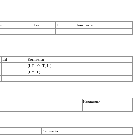
ns
Dag
Tid
Kommentar
Tid
Kommentar
(l. Ti., O., T., L.)
(l. M. T.)
Kommentar
Kommentar