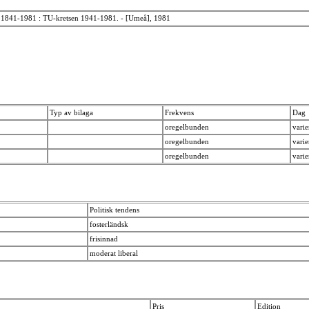
rr 1841-1981 : TU-kretsen 1941-1981. - [Umeå], 1981
Typ av bilaga
Frekvens
Dag
oregelbunden
vari
oregelbunden
vari
oregelbunden
vari
Politisk tendens
fosterländsk
frisinnad
moderat liberal
Pris
Edition