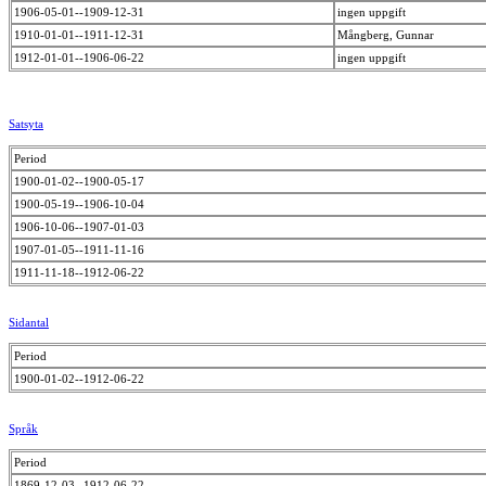
1906-05-01--1909-12-31
ingen uppgift
1910-01-01--1911-12-31
Mångberg, Gunnar
1912-01-01--1906-06-22
ingen uppgift
Satsyta
Period
1900-01-02--1900-05-17
1900-05-19--1906-10-04
1906-10-06--1907-01-03
1907-01-05--1911-11-16
1911-11-18--1912-06-22
Sidantal
Period
1900-01-02--1912-06-22
Språk
Period
1869-12-03--1912-06-22