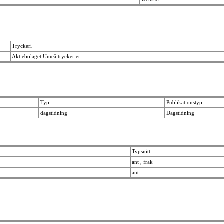
Tryckeri
Aktiebolaget Umeå tryckerier
Typ
Publikationstyp
dagstidning
Dagstidning
Typsnitt
ant , frak
ant