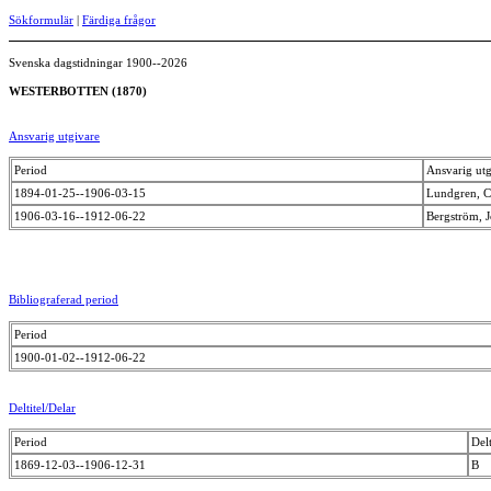
Sökformulär
|
Färdiga frågor
Svenska dagstidningar 1900--2026
WESTERBOTTEN (1870)
Ansvarig utgivare
Period
Ansvarig utg
1894-01-25--1906-03-15
Lundgren, C
1906-03-16--1912-06-22
Bergström, 
Bibliograferad period
Period
1900-01-02--1912-06-22
Deltitel/Delar
Period
Delt
1869-12-03--1906-12-31
B