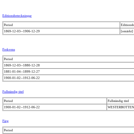
Editionsbeteckningar
Period
Editions
1869-12-03--1906-12-29
[omärkt]
Frekvens
Period
1869-12-03--1880-12-28
1881-01-04--1899-12-27
1900-01-02--1912-06-22
Fullständig titel
Period
Fullständig titel
1900-01-02--1912-06-22
WESTERBOTTEN.
Färg
Period