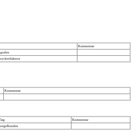
l
Kommentar
ografen
tryckerifaktorn
Kommentar
Dag
Kommentar
oregelbunden