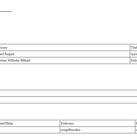
ivare
Tite
arl August
typ
Johan Wilhelm Mikael
bok
itel/Delar
Frekvens
oregelbunden