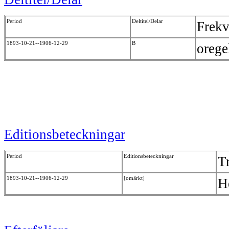
Period
Deltitel/Delar
Frek
1893-10-21--1906-12-29
B
oreg
Editionsbeteckningar
Period
Editionsbeteckningar
T
1893-10-21--1906-12-29
[omärkt]
H