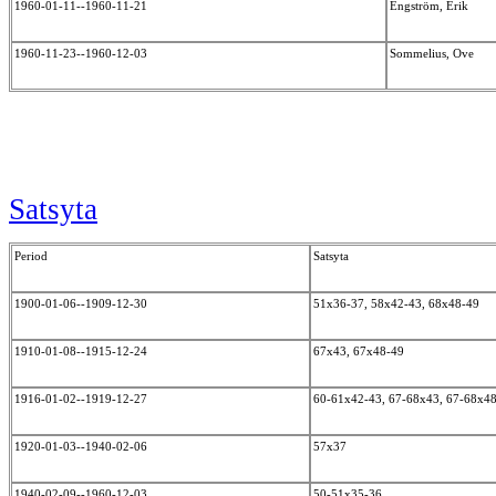
1960-01-11--1960-11-21
Engström, Erik
1960-11-23--1960-12-03
Sommelius, Ove
Satsyta
Period
Satsyta
1900-01-06--1909-12-30
51x36-37, 58x42-43, 68x48-49
1910-01-08--1915-12-24
67x43, 67x48-49
1916-01-02--1919-12-27
60-61x42-43, 67-68x43, 67-68x4
1920-01-03--1940-02-06
57x37
1940-02-09--1960-12-03
50-51x35-36