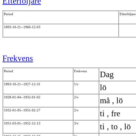
Efterföljare
Period
Efterföljare
1893-10-21--1960-12-03
Frekvens
Period
Frekvens
Dag
1893-10-21--1927-12-31
1/v
lö
1928-01-04--1932-01-02
2/v
må , lö
1932-01-05--1951-02-27
2/v
ti , fre
1951-03-01--1952-12-13
3/v
ti , to , lö