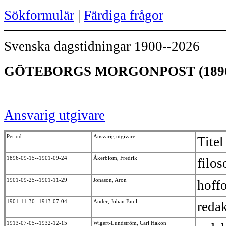
Sökformulär
|
Färdiga frågor
Svenska dagstidningar 1900--2026
GÖTEBORGS MORGONPOST (189
Ansvarig utgivare
Period
Ansvarig utgivare
Titel
1896-09-15--1901-09-24
Åkerblom, Fredrik
filo
1901-09-25--1901-11-29
Jonason, Aron
hoff
1901-11-30--1913-07-04
Ander, Johan Emil
reda
1913-07-05--1932-12-15
Wigert-Lundström, Carl Hakon