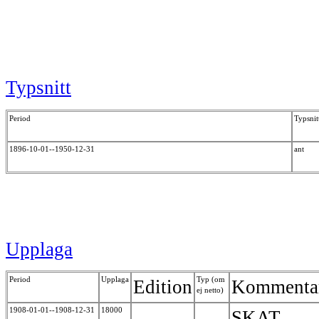
Typsnitt
Period
Typsnit
1896-10-01--1950-12-31
ant
Upplaga
Period
Upplaga
Typ (om
Edition
Kommenta
ej netto)
1908-01-01--1908-12-31
18000
SKAT