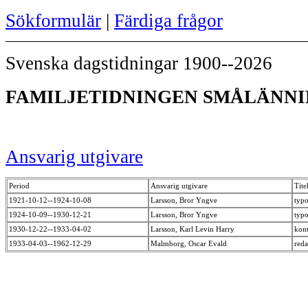
Sökformulär
|
Färdiga frågor
Svenska dagstidningar 1900--2026
FAMILJETIDNINGEN SMÅLÄNNIN
Ansvarig utgivare
Period
Ansvarig utgivare
Tite
1921-10-12--1924-10-08
Larsson, Bror Yngve
typ
1924-10-09--1930-12-21
Larsson, Bror Yngve
typ
1930-12-22--1933-04-02
Larsson, Karl Levin Harry
kont
1933-04-03--1962-12-29
Malmborg, Oscar Evald
red