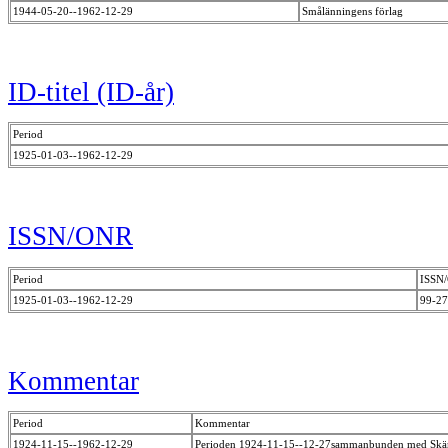
1944-05-20--1962-12-29
Smålänningens förlag
ID-titel (ID-år)
Period
1925-01-03--1962-12-29
ISSN/ONR
Period
ISSN
1925-01-03--1962-12-29
99-2
Kommentar
Period
Kommentar
1924-11-15--1962-12-29
Perioden 1924-11-15--12-27sammanbunden med Skämt