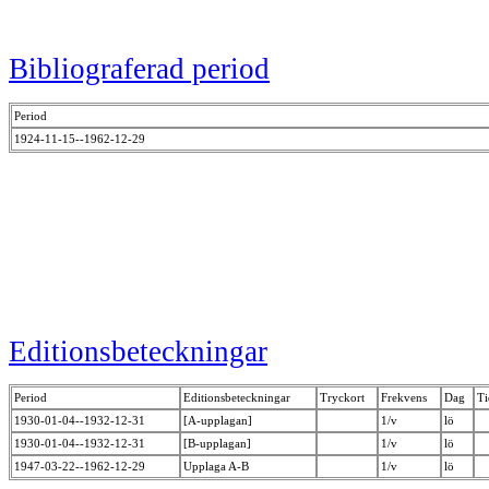
Bibliograferad period
Period
1924-11-15--1962-12-29
Editionsbeteckningar
Period
Editionsbeteckningar
Tryckort
Frekvens
Dag
Ti
1930-01-04--1932-12-31
[A-upplagan]
1/v
lö
1930-01-04--1932-12-31
[B-upplagan]
1/v
lö
1947-03-22--1962-12-29
Upplaga A-B
1/v
lö