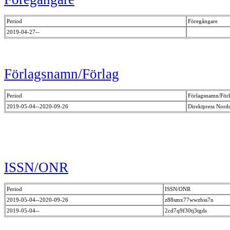
Period
Föregångare
2019-04-27--
Förlagsnamn/Förlag
Period
Förlagsnamn/För
2019-05-04--2020-09-26
Direktpress Nord
ISSN/ONR
Period
ISSN/ONR
2019-05-04--2020-09-26
z88smx77wwzbss7n
2019-05-04--
2cd7q9f30tj3tgds