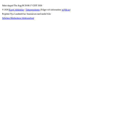
Sidan skapad Thu Aug 06 20:08:17 CEST 2026
© 2026
Kungl. biblioteket
/
Tidningsenheten
(Frågor och information:
te@kb.se
)
Projektet Nya Lundstedt har finansierats med medel från
Stiftelsen Riksbankens Jubileumsfond