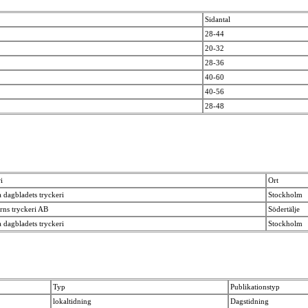
Sidantal
28-44
20-32
28-36
40-60
40-56
28-48
i
Ort
 dagbladets tryckeri
Stockholm
rns tryckeri AB
Södertälje
 dagbladets tryckeri
Stockholm
Typ
Publikationstyp
lokaltidning
Dagstidning