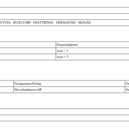
UVSTA . SEGELTORP . SNÄTTRINGE . TRÅNGSUND . SKOGÅS
Färgmöjligheter
svart + 1
svart + 3
Förlagsnamn/Förlag
Or
Huvudstadspress AB
S