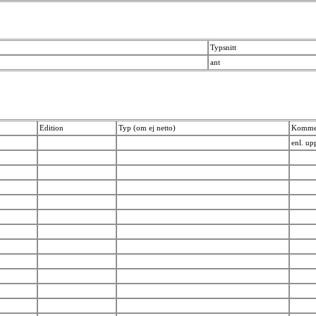
Typsnitt
ant
Edition
Typ (om ej netto)
Komme
enl. up