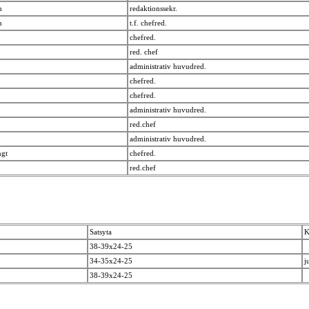
rn
redaktionssekr.
rn
t.f. chefred.
chefred.
n
red. chef
administrativ huvudred.
chefred.
chefred.
administrativ huvudred.
s
red.chef
administrativ huvudred.
ngt
chefred.
s
red.chef
Satsyta
K
38-39x24-25
34-35x24-25
j
38-39x24-25