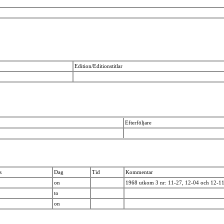
Edition/Editionstitlar
Efterföljare
s
Dag
Tid
Kommentar
on
1968 utkom 3 nr: 11-27, 12-04 och 12-1
to
on