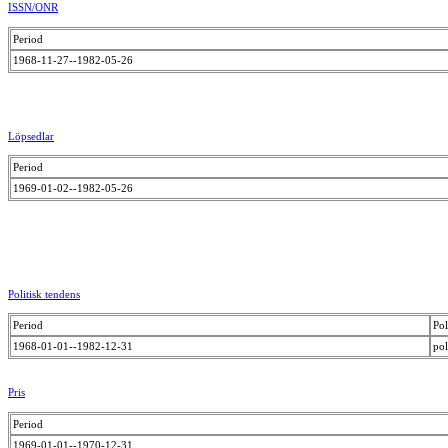
ISSN/ONR
Period
1968-11-27--1982-05-26
Löpsedlar
Period
1969-01-02--1982-05-26
Politisk tendens
Period
Pol
1968-01-01--1982-12-31
pol
Pris
Period
1969-01-01--1970-12-31