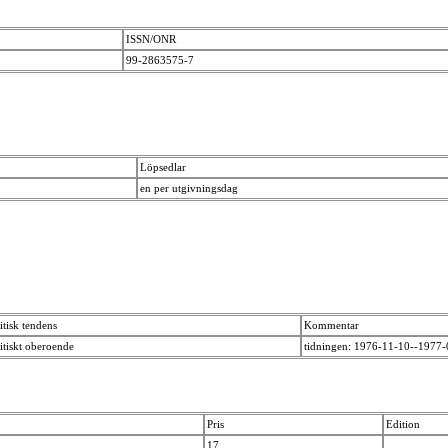
ISSN/ONR
99-2863575-7
Löpsedlar
en per utgivningsdag
itisk tendens
Kommentar
itiskt oberoende
tidningen: 1976-11-10--1977
Pris
Edition
17