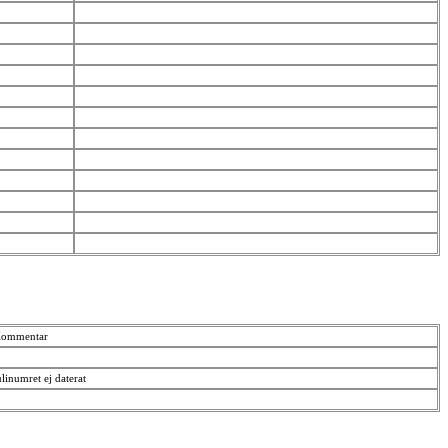
ommentar
ulinumret ej daterat