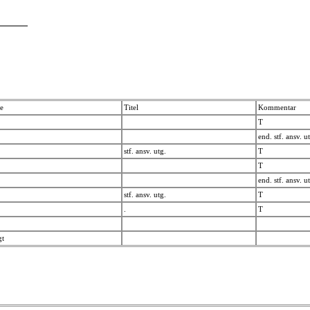
re
Titel
Kommentar
T
end. stf. ansv. 
stf. ansv. utg.
T
T
end. stf. ansv. 
stf. ansv. utg.
T
.
T
gt