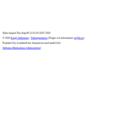
Sidan skapad Thu Aug 06 22:53:16 CEST 2026
© 2026
Kungl. biblioteket
/
Tidningsenheten
(Frågor och information:
te@kb.se
)
Projektet Nya Lundstedt har finansierats med medel från
Stiftelsen Riksbankens Jubileumsfond