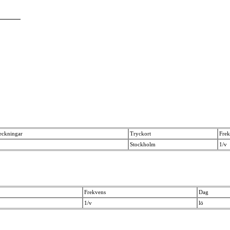
eckningar
Tryckort
Frek
Stockholm
1/v
Frekvens
Dag
1/v
lö