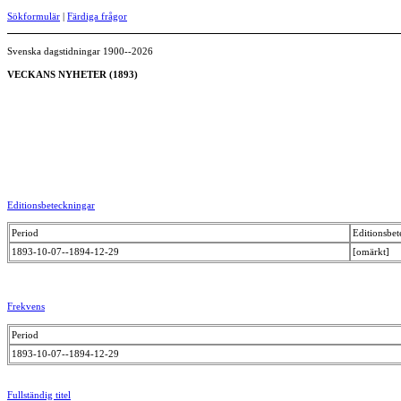
Sökformulär
|
Färdiga frågor
Svenska dagstidningar 1900--2026
VECKANS NYHETER (1893)
Editionsbeteckningar
Period
Editionsbet
1893-10-07--1894-12-29
[omärkt]
Frekvens
Period
1893-10-07--1894-12-29
Fullständig titel