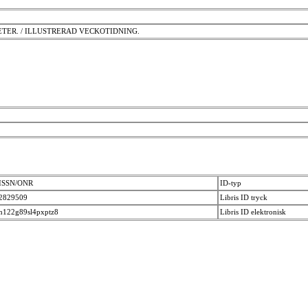
TER. / ILLUSTRERAD VECKOTIDNING.
ISSN/ONR
ID-typ
2829509
Libris ID tryck
n122g89sl4pxptz8
Libris ID elektronisk