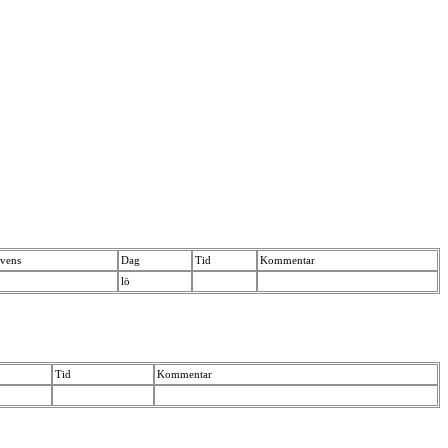
vens
Dag
Tid
Kommentar
lö
Tid
Kommentar