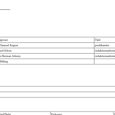
tgivare
Titel
, Samuel August
predikanten
Axel Edvin
redaktionssekret
ars Herman Johnny
redaktionssekret
Hilding
itel/Delar
Frekvens