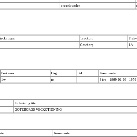
oregelbunden
teckningar
Tryckort
Frekv
Göteborg
1/v
Frekvens
Dag
Tid
Kommentar
1/v
to
? fre --1969-01-03--1976
Fullständig titel
GÖTEBORGS VECKOTIDNING
eter
Kommentar