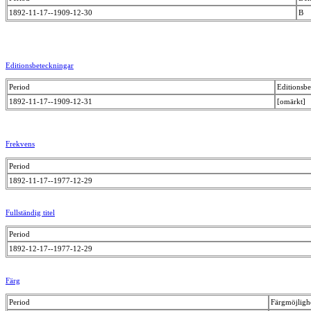
1892-11-17--1909-12-30
B
Editionsbeteckningar
Period
Editionsbe
1892-11-17--1909-12-31
[omärkt]
Frekvens
Period
1892-11-17--1977-12-29
Fullständig titel
Period
1892-12-17--1977-12-29
Färg
Period
Färgmöjligh