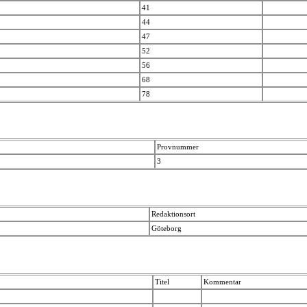
41
44
47
52
56
68
78
Provnummer
3
Redaktionsort
Göteborg
Titel
Kommentar