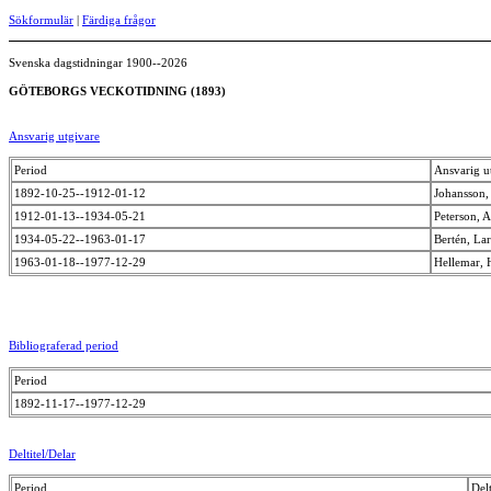
Sökformulär
|
Färdiga frågor
Svenska dagstidningar 1900--2026
GÖTEBORGS VECKOTIDNING (1893)
Ansvarig utgivare
Period
Ansvarig u
1892-10-25--1912-01-12
Johansson
1912-01-13--1934-05-21
Peterson, 
1934-05-22--1963-01-17
Bertén, L
1963-01-18--1977-12-29
Hellemar, 
Bibliograferad period
Period
1892-11-17--1977-12-29
Deltitel/Delar
Period
Delt