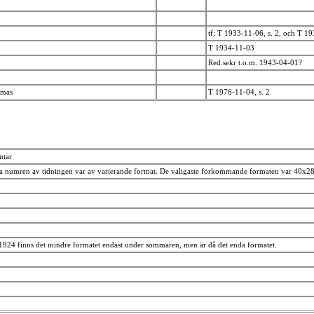
tf; T 1933-11-06, s. 2, och T 1
T 1934-11-03
Red.sekr t.o.m. 1943-04-01?
homas
T 1976-11-04, s. 2
tar
ta numren av tidningen var av varierande format. De valigaste förkommande formaten var 40x
 1924 finns det mindre formatet endast under sommaren, men är då det enda formatet.