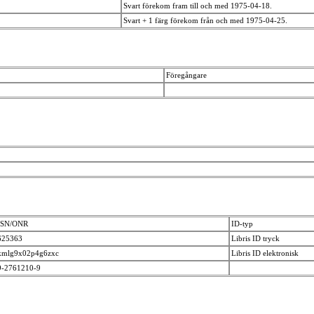
Svart förekom fram till och med 1975-04-18.
Svart + 1 färg förekom från och med 1975-04-25.
Föregångare
SSN/ONR
ID-typ
625363
Libris ID tryck
kmlg9x02p4g6zxc
Libris ID elektronisk
9-2761210-9