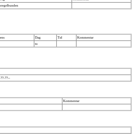
oregelbunden
ens
Dag
Tid
Kommentar
to
-??-??--
Kommentar