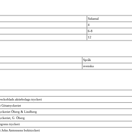
Sidantal
4
6-8
12
Språk
svenska
eckoblads aktiebolags tryckeri
t Götatryckeriet
yckeriet Öberg & Lindberg
yckeriet, G. Öberg
ögrens tryckeri
t John Antonsons boktryckeri