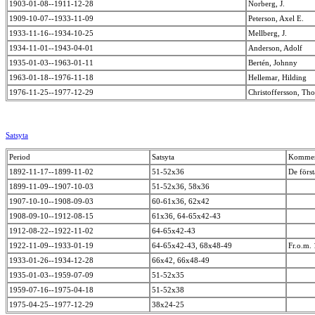
1903-01-08--1911-12-28
Norberg, J.
1909-10-07--1933-11-09
Peterson, Axel E.
1933-11-16--1934-10-25
Mellberg, J.
1934-11-01--1943-04-01
Anderson, Adolf
1935-01-03--1963-01-11
Bertén, Johnny
1963-01-18--1976-11-18
Hellemar, Hilding
1976-11-25--1977-12-29
Christoffersson, T
Satsyta
Period
Satsyta
Kommen
1892-11-17--1899-11-02
51-52x36
De förs
1899-11-09--1907-10-03
51-52x36, 58x36
1907-10-10--1908-09-03
60-61x36, 62x42
1908-09-10--1912-08-15
61x36, 64-65x42-43
1912-08-22--1922-11-02
64-65x42-43
1922-11-09--1933-01-19
64-65x42-43, 68x48-49
Fr.o.m.
1933-01-26--1934-12-28
66x42, 66x48-49
1935-01-03--1959-07-09
51-52x35
1959-07-16--1975-04-18
51-52x38
1975-04-25--1977-12-29
38x24-25