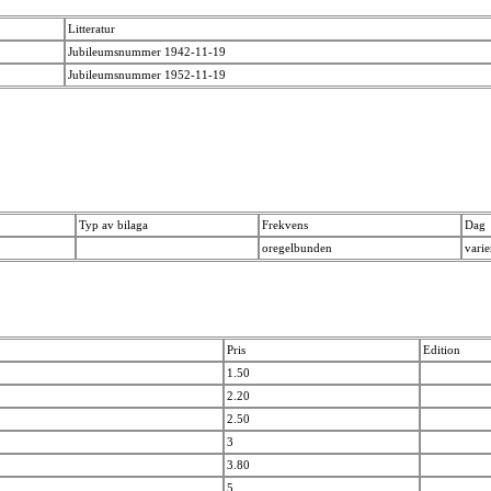
Litteratur
Jubileumsnummer 1942-11-19
Jubileumsnummer 1952-11-19
Typ av bilaga
Frekvens
Dag
oregelbunden
vari
Pris
Edition
1.50
2.20
2.50
3
3.80
5