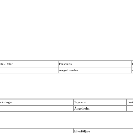
itel/Delar
Frekvens
oregelbunden
eckningar
Tryckort
Fre
Ängelholm
Efterföljare