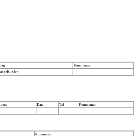
Dag
Kommentar
oregelbunden
kvens
Dag
Tid
Kommentar
Kommentar