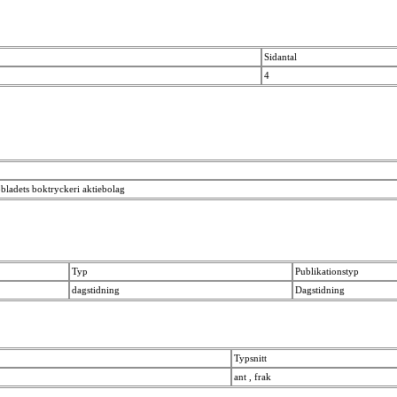
Sidantal
4
ladets boktryckeri aktiebolag
Typ
Publikationstyp
dagstidning
Dagstidning
Typsnitt
ant , frak