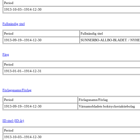
Period
1913-10-03--1914-12-30
Fullständig titel
Period
Fullständig titel
1913-09-19--1914-12-30
SUNNERBO-ALLBO-BLADET. / NYH
Färg
Period
1913-01-01--1914-12-31
Förlagsnamn/Förlag
Period
Förlagsnamn/Förlag
1913-09-19--1914-12-30
Värnamobladets boktryckeriaktiebolag
ID-titel (ID-år)
Period
1913-10-03--1914-12-30