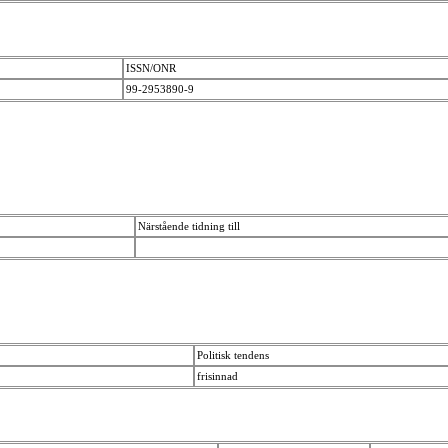
ISSN/ONR
99-2953890-9
Närstående tidning till
Politisk tendens
frisinnad