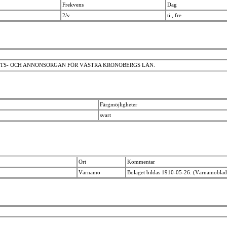
Frekvens
Dag
2/v
ti , fre
ETS- OCH ANNONSORGAN FÖR VÄSTRA KRONOBERGS LÄN.
Färgmöjligheter
svart
Ort
Kommentar
Värnamo
Bolaget bildas 1910-05-26. (Värnamobla