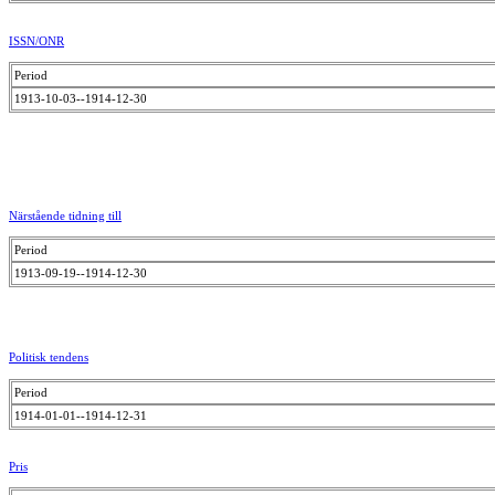
ISSN/ONR
Period
1913-10-03--1914-12-30
Närstående tidning till
Period
1913-09-19--1914-12-30
Politisk tendens
Period
1914-01-01--1914-12-31
Pris