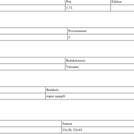
Pris
Edition
1.75
Provnummer
2
Redaktionsort
Värnamo
Redaktör
ingen uppgift
Satsyta
55x36, 55x42