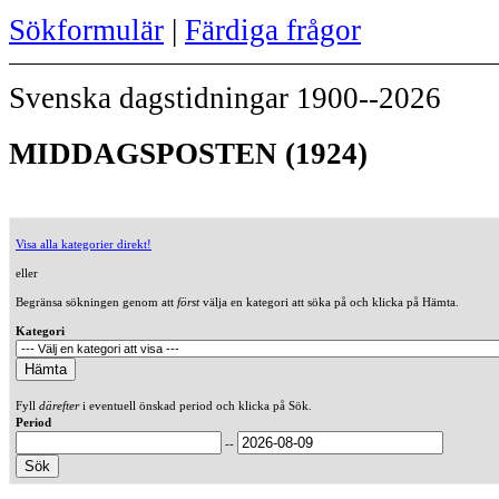
Sökformulär
|
Färdiga frågor
Svenska dagstidningar 1900--2026
MIDDAGSPOSTEN (1924)
Visa alla kategorier direkt!
eller
Begränsa sökningen genom att
först
välja en kategori att söka på och klicka på Hämta.
Kategori
Fyll
därefter
i eventuell önskad period och klicka på Sök.
Period
--