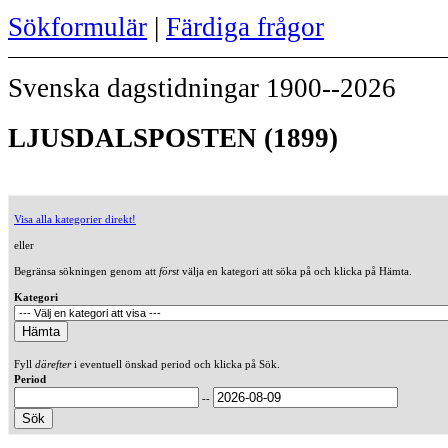
Sökformulär
|
Färdiga frågor
Svenska dagstidningar 1900--2026
LJUSDALSPOSTEN (1899)
Visa alla kategorier direkt!
eller
Begränsa sökningen genom att
först
välja en kategori att söka på och klicka på Hämta.
Kategori
Fyll
därefter
i eventuell önskad period och klicka på Sök.
Period
--