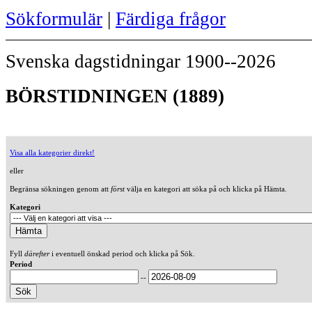
Sökformulär
|
Färdiga frågor
Svenska dagstidningar 1900--2026
BÖRSTIDNINGEN (1889)
Visa alla kategorier direkt!
eller
Begränsa sökningen genom att
först
välja en kategori att söka på och klicka på Hämta.
Kategori
Fyll
därefter
i eventuell önskad period och klicka på Sök.
Period
--