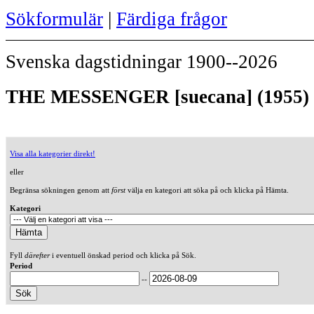
Sökformulär
|
Färdiga frågor
Svenska dagstidningar 1900--2026
THE MESSENGER [suecana] (1955)
Visa alla kategorier direkt!
eller
Begränsa sökningen genom att
först
välja en kategori att söka på och klicka på Hämta.
Kategori
Fyll
därefter
i eventuell önskad period och klicka på Sök.
Period
--