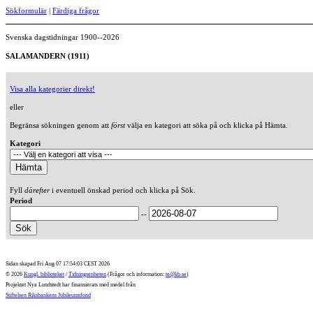
Sökformulär
|
Färdiga frågor
Svenska dagstidningar 1900--2026
SALAMANDERN (1911)
Visa alla kategorier direkt!
eller
Begränsa sökningen genom att
först
välja en kategori att söka på och klicka på Hämta.
Kategori
Fyll
därefter
i eventuell önskad period och klicka på Sök.
Period
--
Sidan skapad Fri Aug 07 17:54:03 CEST 2026
© 2026
Kungl. biblioteket
/
Tidningsenheten
(Frågor och information:
te@kb.se
)
Projektet Nya Lundstedt har finansierats med medel från
Stiftelsen Riksbankens Jubileumsfond