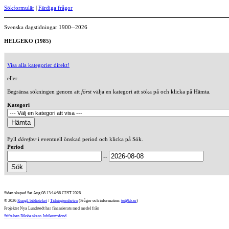
Sökformulär
|
Färdiga frågor
Svenska dagstidningar 1900--2026
HELGEKO (1985)
Visa alla kategorier direkt!
eller
Begränsa sökningen genom att
först
välja en kategori att söka på och klicka på Hämta.
Kategori
Fyll
därefter
i eventuell önskad period och klicka på Sök.
Period
--
Sidan skapad Sat Aug 08 13:14:56 CEST 2026
© 2026
Kungl. biblioteket
/
Tidningsenheten
(Frågor och information:
te@kb.se
)
Projektet Nya Lundstedt har finansierats med medel från
Stiftelsen Riksbankens Jubileumsfond