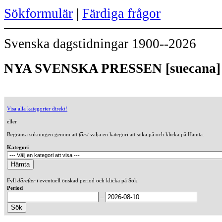
Sökformulär
|
Färdiga frågor
Svenska dagstidningar 1900--2026
NYA SVENSKA PRESSEN [suecana] 
Visa alla kategorier direkt!
eller
Begränsa sökningen genom att
först
välja en kategori att söka på och klicka på Hämta.
Kategori
Fyll
därefter
i eventuell önskad period och klicka på Sök.
Period
--