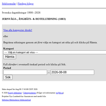
Sökformulär
|
Färdiga frågor
Svenska dagstidningar 1900--2026
JERNVÄGS-, ÅNGBÅTS- & HOTELLTIDNING (1883)
Visa alla kategorier direkt!
eller
Begränsa sökningen genom att
först
välja en kategori att söka på och klicka på Hämta.
Kategori
Fyll
därefter
i eventuell önskad period och klicka på Sök.
Period
--
Sidan skapad Sat Aug 08 17:45:08 CEST 2026
© 2026
Kungl. biblioteket
/
Tidningsenheten
(Frågor och information:
te@kb.se
)
Projektet Nya Lundstedt har finansierats med medel från
Stiftelsen Riksbankens Jubileumsfond