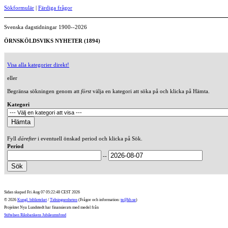
Sökformulär
|
Färdiga frågor
Svenska dagstidningar 1900--2026
ÖRNSKÖLDSVIKS NYHETER (1894)
Visa alla kategorier direkt!
eller
Begränsa sökningen genom att
först
välja en kategori att söka på och klicka på Hämta.
Kategori
Fyll
därefter
i eventuell önskad period och klicka på Sök.
Period
--
Sidan skapad Fri Aug 07 05:22:48 CEST 2026
© 2026
Kungl. biblioteket
/
Tidningsenheten
(Frågor och information:
te@kb.se
)
Projektet Nya Lundstedt har finansierats med medel från
Stiftelsen Riksbankens Jubileumsfond