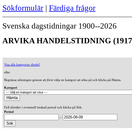
Sökformulär
|
Färdiga frågor
Svenska dagstidningar 1900--2026
ARVIKA HANDELSTIDNING (1917
Visa alla kategorier direkt!
eller
Begränsa sökningen genom att
först
välja en kategori att söka på och klicka på Hämta.
Kategori
Fyll
därefter
i eventuell önskad period och klicka på Sök.
Period
--