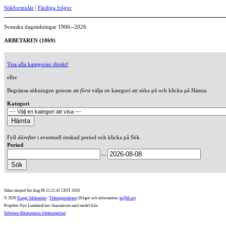
Sökformulär
|
Färdiga frågor
Svenska dagstidningar 1900--2026
ARBETAREN (1869)
Visa alla kategorier direkt!
eller
Begränsa sökningen genom att
först
välja en kategori att söka på och klicka på Hämta.
Kategori
Fyll
därefter
i eventuell önskad period och klicka på Sök.
Period
--
Sidan skapad Sat Aug 08 21:21:42 CEST 2026
© 2026
Kungl. biblioteket
/
Tidningsenheten
(Frågor och information:
te@kb.se
)
Projektet Nya Lundstedt har finansierats med medel från
Stiftelsen Riksbankens Jubileumsfond