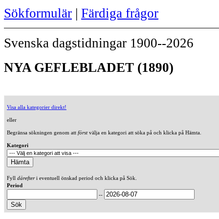
Sökformulär
|
Färdiga frågor
Svenska dagstidningar 1900--2026
NYA GEFLEBLADET (1890)
Visa alla kategorier direkt!
eller
Begränsa sökningen genom att
först
välja en kategori att söka på och klicka på Hämta.
Kategori
Fyll
därefter
i eventuell önskad period och klicka på Sök.
Period
--