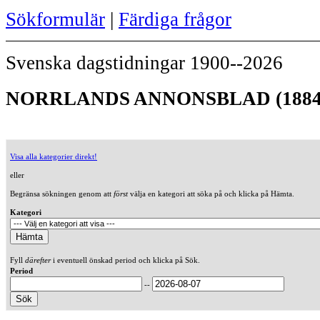
Sökformulär
|
Färdiga frågor
Svenska dagstidningar 1900--2026
NORRLANDS ANNONSBLAD (1884
Visa alla kategorier direkt!
eller
Begränsa sökningen genom att
först
välja en kategori att söka på och klicka på Hämta.
Kategori
Fyll
därefter
i eventuell önskad period och klicka på Sök.
Period
--