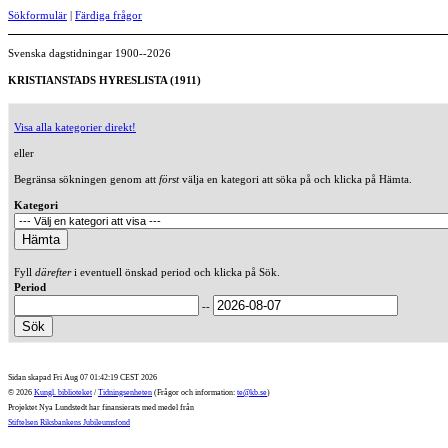
Sökformulär
|
Färdiga frågor
Svenska dagstidningar 1900--2026
KRISTIANSTADS HYRESLISTA (1911)
Visa alla kategorier direkt!
eller
Begränsa sökningen genom att
först
välja en kategori att söka på och klicka på Hämta.
Kategori
Fyll
därefter
i eventuell önskad period och klicka på Sök.
Period
--
Sidan skapad Fri Aug 07 01:42:19 CEST 2026
© 2026
Kungl. biblioteket
/
Tidningsenheten
(Frågor och information:
te@kb.se
)
Projektet Nya Lundstedt har finansierats med medel från
Stiftelsen Riksbankens Jubileumsfond