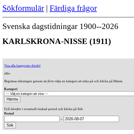
Sökformulär
|
Färdiga frågor
Svenska dagstidningar 1900--2026
KARLSKRONA-NISSE (1911)
Visa alla kategorier direkt!
eller
Begränsa sökningen genom att
först
välja en kategori att söka på och klicka på Hämta.
Kategori
Fyll
därefter
i eventuell önskad period och klicka på Sök.
Period
--