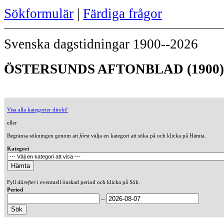
Sökformulär
|
Färdiga frågor
Svenska dagstidningar 1900--2026
ÖSTERSUNDS AFTONBLAD (1900)
Visa alla kategorier direkt!
eller
Begränsa sökningen genom att
först
välja en kategori att söka på och klicka på Hämta.
Kategori
Fyll
därefter
i eventuell önskad period och klicka på Sök.
Period
--