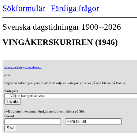
Sökformulär
|
Färdiga frågor
Svenska dagstidningar 1900--2026
VINGÅKERSKURIREN (1946)
Visa alla kategorier direkt!
eller
Begränsa sökningen genom att
först
välja en kategori att söka på och klicka på Hämta.
Kategori
Fyll
därefter
i eventuell önskad period och klicka på Sök.
Period
--