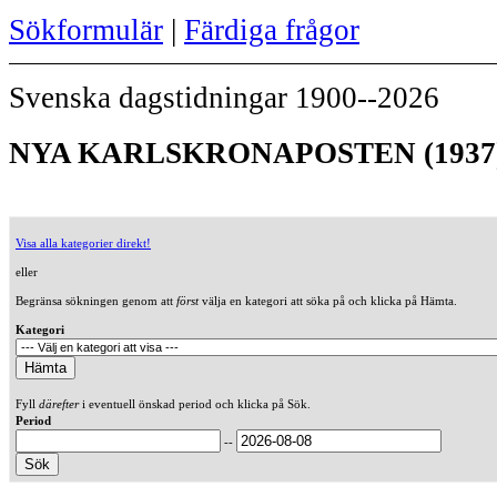
Sökformulär
|
Färdiga frågor
Svenska dagstidningar 1900--2026
NYA KARLSKRONAPOSTEN (1937
Visa alla kategorier direkt!
eller
Begränsa sökningen genom att
först
välja en kategori att söka på och klicka på Hämta.
Kategori
Fyll
därefter
i eventuell önskad period och klicka på Sök.
Period
--