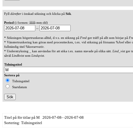
Fyll
därefter
i önskad sökning och klicka på
Sök
.
Period
(i formen: åååå-mm-dd)
--
* Sökningen högertrunkeras alltid, d.v.s. en söknng på
Fred
ger träff på allt som börjar på
Fr
* Vänstertrunkering kan göras med procenttecken, t.ex. vid sökning på förnamn
%Joel
eller 
fullständig titel
%konservativ
.
* Understrykning _ kan användas för att söka t.ex. namn stavade på olika sätt.
Lind_vist
ger t
såväl
Lindkvist
som
Lindqvist
.
Tidningstitel
Sortera på
Tidningstitel
Startdatum
Titel på för titlar på M 2026-07-08- -2026-07-08
Sortering: Tidningstitel