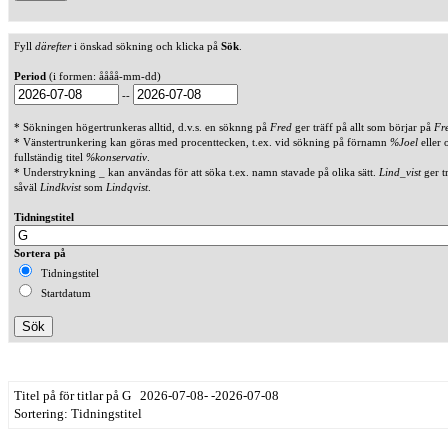
Fyll
därefter
i önskad sökning och klicka på
Sök
.
Period
(i formen: åååå-mm-dd)
--
* Sökningen högertrunkeras alltid, d.v.s. en söknng på
Fred
ger träff på allt som börjar på
Fr
* Vänstertrunkering kan göras med procenttecken, t.ex. vid sökning på förnamn
%Joel
eller 
fullständig titel
%konservativ
.
* Understrykning _ kan användas för att söka t.ex. namn stavade på olika sätt.
Lind_vist
ger t
såväl
Lindkvist
som
Lindqvist
.
Tidningstitel
Sortera på
Tidningstitel
Startdatum
Titel på för titlar på G 2026-07-08- -2026-07-08
Sortering: Tidningstitel