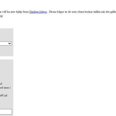
 vill ha mer hjälp finns
Färdiga frågor
. Dessa frågor är de som oftast brukar ställas när det gä
ar
.
ed
.
ord inne i
räff på