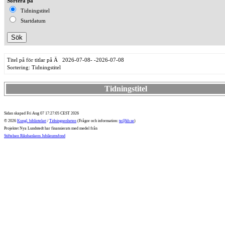
Sortera på
Tidningstitel
Startdatum
Titel på för titlar på Ä 2026-07-08- -2026-07-08
Sortering: Tidningstitel
Tidningstitel
Sidan skapad Fri Aug 07 17:27:05 CEST 2026
© 2026
Kungl. biblioteket
/
Tidningsenheten
(Frågor och information:
te@kb.se
)
Projektet Nya Lundstedt har finansierats med medel från
Stiftelsen Riksbankens Jubileumsfond