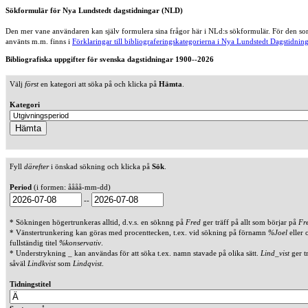
Sökformulär för Nya Lundstedt dagstidningar (NLD)
Den mer vane användaren kan själv formulera sina frågor här i NLd:s sökformulär. För den som
använts m.m. finns i
Förklaringar till bibliograferingskategorierna i Nya Lundstedt Dagstidning
Bibliografiska uppgifter för svenska dagstidningar 1900--2026
Välj
först
en kategori att söka på och klicka på
Hämta
.
Kategori
Fyll
därefter
i önskad sökning och klicka på
Sök
.
Period
(i formen: åååå-mm-dd)
--
* Sökningen högertrunkeras alltid, d.v.s. en söknng på
Fred
ger träff på allt som börjar på
Fr
* Vänstertrunkering kan göras med procenttecken, t.ex. vid sökning på förnamn
%Joel
eller 
fullständig titel
%konservativ
.
* Understrykning _ kan användas för att söka t.ex. namn stavade på olika sätt.
Lind_vist
ger t
såväl
Lindkvist
som
Lindqvist
.
Tidningstitel