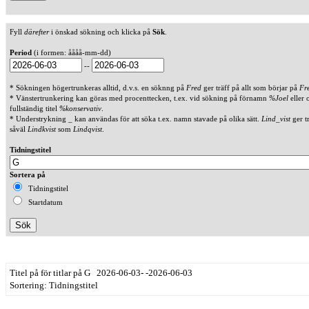
Fyll
därefter
i önskad sökning och klicka på
Sök
.
Period
(i formen: åååå-mm-dd)
--
* Sökningen högertrunkeras alltid, d.v.s. en söknng på
Fred
ger träff på allt som börjar på
Fr
* Vänstertrunkering kan göras med procenttecken, t.ex. vid sökning på förnamn
%Joel
eller 
fullständig titel
%konservativ
.
* Understrykning _ kan användas för att söka t.ex. namn stavade på olika sätt.
Lind_vist
ger t
såväl
Lindkvist
som
Lindqvist
.
Tidningstitel
Sortera på
Tidningstitel
Startdatum
Titel på för titlar på G 2026-06-03- -2026-06-03
Sortering: Tidningstitel