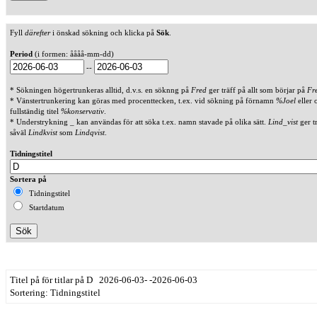
Fyll
därefter
i önskad sökning och klicka på
Sök
.
Period
(i formen: åååå-mm-dd)
--
* Sökningen högertrunkeras alltid, d.v.s. en söknng på
Fred
ger träff på allt som börjar på
Fr
* Vänstertrunkering kan göras med procenttecken, t.ex. vid sökning på förnamn
%Joel
eller 
fullständig titel
%konservativ
.
* Understrykning _ kan användas för att söka t.ex. namn stavade på olika sätt.
Lind_vist
ger t
såväl
Lindkvist
som
Lindqvist
.
Tidningstitel
Sortera på
Tidningstitel
Startdatum
Titel på för titlar på D 2026-06-03- -2026-06-03
Sortering: Tidningstitel