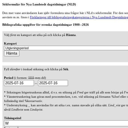
Sökformulär för Nya Lundstedt dagstidningar (NLD)
Den mer vane användaren kan själv formulera sina frågor här i NLd:s sökformulär. För den som
använts m.m. finns i
Förklaringar till bibliograferingskategorierna i Nya Lundstedt Dagstidning
Bibliografiska uppgifter för svenska dagstidningar 1900--2026
Välj
först
en kategori att söka på och klicka på
Hämta
.
Kategori
Fyll
därefter
i önskad sökning och klicka på
Sök
.
Period
(i formen: åååå-mm-dd)
--
* Sökningen högertrunkeras alltid, d.v.s. en söknng på
Fred
ger träff på allt som börjar på
Fr
* Vänstertrunkering kan göras med procenttecken, t.ex. vid sökning på förnamn
%Joel
eller 
fullständig titel
%konservativ
.
* Understrykning _ kan användas för att söka t.ex. namn stavade på olika sätt.
Lind_vist
ger t
såväl
Lindkvist
som
Lindqvist
.
Tidningstitel