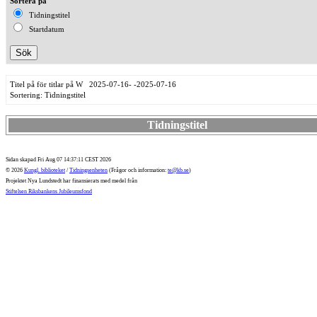
Sortera på
Tidningstitel
Startdatum
Titel på för titlar på W 2025-07-16- -2025-07-16
Sortering: Tidningstitel
Tidningstitel
Sidan skapad Fri Aug 07 14:37:11 CEST 2026
© 2026
Kungl. biblioteket
/
Tidningsenheten
(Frågor och information:
te@kb.se
)
Projektet Nya Lundstedt har finansierats med medel från
Stiftelsen Riksbankens Jubileumsfond