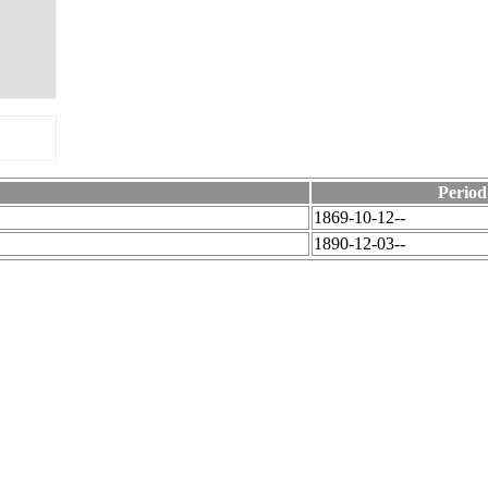
Period
1869-10-12--
1890-12-03--