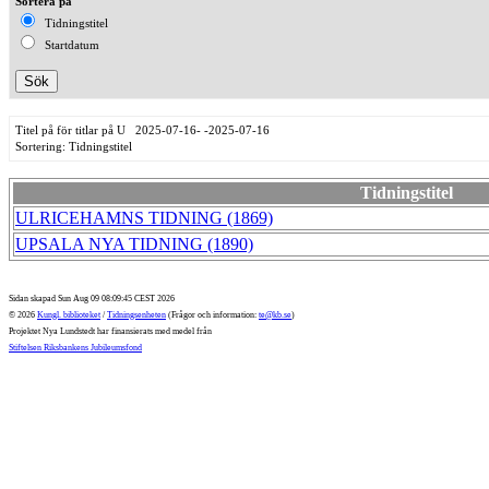
Sortera på
Tidningstitel
Startdatum
Titel på för titlar på U 2025-07-16- -2025-07-16
Sortering: Tidningstitel
Tidningstitel
ULRICEHAMNS TIDNING (1869)
UPSALA NYA TIDNING (1890)
Sidan skapad Sun Aug 09 08:09:45 CEST 2026
© 2026
Kungl. biblioteket
/
Tidningsenheten
(Frågor och information:
te@kb.se
)
Projektet Nya Lundstedt har finansierats med medel från
Stiftelsen Riksbankens Jubileumsfond