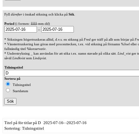
Fyll
därefter
i önskad sökning och klicka på
Sök
.
Period
(i formen: åååå-mm-dd)
--
* Sökningen högertrunkeras alltid, d.v.s. en söknng på
Fred
ger träff på allt som börjar på
Fr
* Vänstertrunkering kan göras med procenttecken, t.ex. vid sökning på förnamn
%Joel
eller 
fullständig titel
%konservativ
.
* Understrykning _ kan användas för att söka t.ex. namn stavade på olika sätt.
Lind_vist
ger t
såväl
Lindkvist
som
Lindqvist
.
Tidningstitel
Sortera på
Tidningstitel
Startdatum
Titel på för titlar på D 2025-07-16- -2025-07-16
Sortering: Tidningstitel